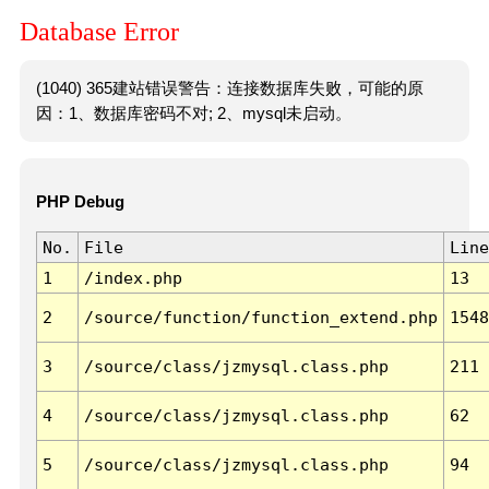
Database Error
(1040) 365建站错误警告：连接数据库失败，可能的原
因：1、数据库密码不对; 2、mysql未启动。
PHP Debug
No.
File
Line
1
/index.php
13
2
/source/function/function_extend.php
1548
3
/source/class/jzmysql.class.php
211
4
/source/class/jzmysql.class.php
62
5
/source/class/jzmysql.class.php
94