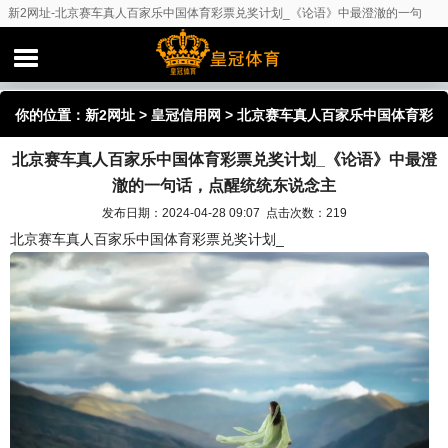
新2网址-北京赛车真人百家乐中国体育彩票兑奖计划_《论语》中最澄澈的一句
话，点醒统统东说念主
你的位置：
新2网址
>
皇冠信用网
> 北京赛车真人百家乐中国体育彩
北京赛车真人百家乐中国体育彩票兑奖计划_《论语》中最澄
票兑奖计划_《论语》中最澄澈的一句话，点醒统统东说念主
澈的一句话，点醒统统东说念主
发布日期：2024-04-28 09:07 点击次数：219
北京赛车真人百家乐中国体育彩票兑奖计划_