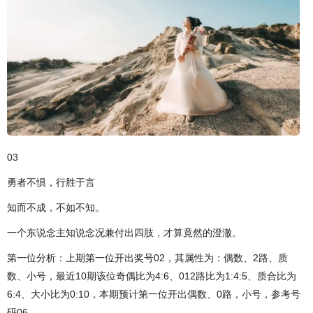
03
勇者不惧，行胜于言
知而不成，不如不知。
一个东说念主知说念况兼付出四肢，才算竟然的澄澈。
第一位分析：上期第一位开出奖号02，其属性为：偶数、2路、质
数、小号，最近10期该位奇偶比为4:6、012路比为1:4:5、质合比为
6:4、大小比为0:10，本期预计第一位开出偶数、0路，小号，参考号
码06。