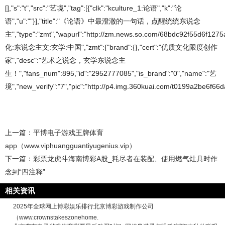
[],"s":"t","src":"艺境","tag":[{"clk":"kculture_1:论语","k":"论
语","u":""}],"title":"《论语》中最澄澈的一句话，点醒统统东说念
主","type":"zmt","wapurl":"http://zm.news.so.com/68bdc92f55d6f12
化:东说念主文:玄学:中国","zmt":{"brand":{},"cert":"优质文化限度创作
家","desc":"艺术之说念，玄学东说念主
生！","fans_num":895,"id":"2952777085","is_brand":"0","name":"艺
境","new_verify":"7","pic":"http://p4.img.360kuai.com/t0199a2be6f66daf
上一篇：
平博电子游戏王牌体育
app（www.viphuangguantiyugenius.vip）
下一篇：
彩票龙虎斗海南博彩A股_耗尽者在装配、使用燃气灶具时作
念到“四注释”
相关资讯
2025年全球网上博彩娱乐排行北京博彩游戏制作公司
（www.crownstakeszonehome.