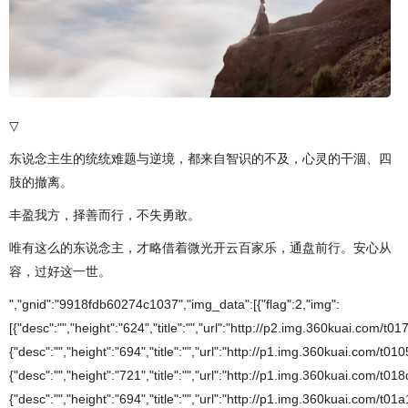
▽
东说念主生的统统难题与逆境，都来自智识的不及，心灵的干涸、四
肢的撤离。
丰盈我方，择善而行，不失勇敢。
唯有这么的东说念主，才略借着微光开云百家乐，通盘前行。安心从
容，过好这一世。
","gnid":"9918fdb60274c1037","img_data":[{"flag":2,"img":
[{"desc":"","height":"624","title":"","url":"http://p2.img.360kuai.com/
{"desc":"","height":"694","title":"","url":"http://p1.img.360kuai.com/t
{"desc":"","height":"721","title":"","url":"http://p1.img.360kuai.com/t
{"desc":"","height":"694","title":"","url":"http://p1.img.360kuai.co