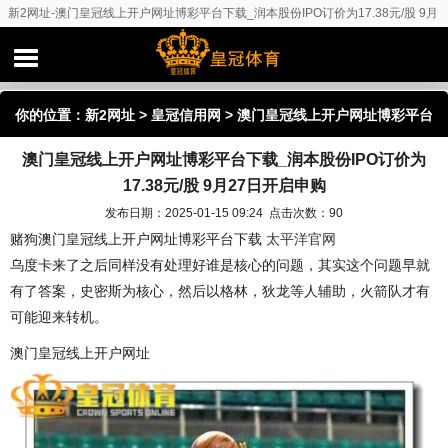
新2网址-澳门皇冠线上开户网址博彩平台下载_润本股份IPO订价为17.38元/股 9月
27日开启申购
你的位置：
新2网址
>
皇冠信用网
> 澳门皇冠线上开户网址博彩平台
澳门皇冠线上开户网址博彩平台下载_润本股份IPO订价为
下载_润本股份IPO订价为17.38元/股 9月27日开启申购
17.38元/股 9月27日开启申购
发布日期：2025-01-15 09:24 点击次数：90
赌狗澳门皇冠线上开户网址博彩平台下载
太平洋官网
乌度卡来了之后同样没有处理好谁是核心的问题，其实这个问题早就
有了答案，史密斯为核心，然后以格林，狄龙等人辅助，火箭队才有
可能迎来转机。
澳门皇冠线上开户网址