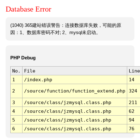
Database Error
(1040) 365建站错误警告：连接数据库失败，可能的原
因：1、数据库密码不对; 2、mysql未启动。
PHP Debug
No.
File
Line
1
/index.php
14
2
/source/function/function_extend.php
324
3
/source/class/jzmysql.class.php
211
4
/source/class/jzmysql.class.php
62
5
/source/class/jzmysql.class.php
94
6
/source/class/jzmysql.class.php
76