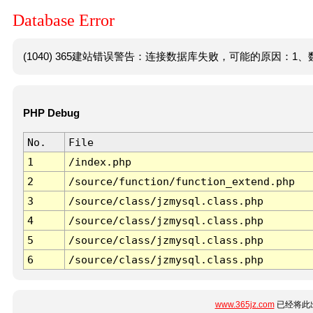
Database Error
(1040) 365建站错误警告：连接数据库失败，可能的原因：1、数
PHP Debug
No.
File
1
/index.php
2
/source/function/function_extend.php
3
/source/class/jzmysql.class.php
4
/source/class/jzmysql.class.php
5
/source/class/jzmysql.class.php
6
/source/class/jzmysql.class.php
www.365jz.com
已经将此