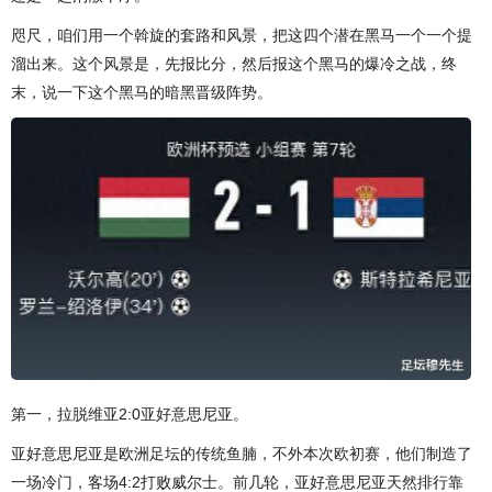
咫尺，咱们用一个斡旋的套路和风景，把这四个潜在黑马一个一个提
溜出来。这个风景是，先报比分，然后报这个黑马的爆冷之战，终
末，说一下这个黑马的暗黑晋级阵势。
第一，拉脱维亚2:0亚好意思尼亚。
亚好意思尼亚是欧洲足坛的传统鱼腩，不外本次欧初赛，他们制造了
一场冷门，客场4:2打败威尔士。前几轮，亚好意思尼亚天然排行靠