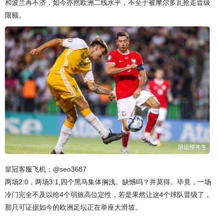
和波兰再不济，如今亦然欧洲二线水平，不至于被摩尔多瓦抢走晋级
限额。
皇冠客服飞机：@seo3687
两场2:0，两场3:1,四个黑马集体搁浅。缺憾吗？并莫得。毕竟，一场
冷门完全不及以给4个弱旅高位定性，若是果然让这4个球队晋级了，
那只可证据如今的欧洲足坛正在举座大滑坡。