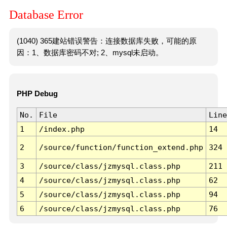
Database Error
(1040) 365建站错误警告：连接数据库失败，可能的原
因：1、数据库密码不对; 2、mysql未启动。
PHP Debug
No.
File
Line
1
/index.php
14
2
/source/function/function_extend.php
324
3
/source/class/jzmysql.class.php
211
4
/source/class/jzmysql.class.php
62
5
/source/class/jzmysql.class.php
94
6
/source/class/jzmysql.class.php
76