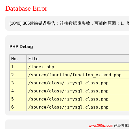
Database Error
(1040) 365建站错误警告：连接数据库失败，可能的原因：1、数
PHP Debug
No.
File
1
/index.php
2
/source/function/function_extend.php
3
/source/class/jzmysql.class.php
4
/source/class/jzmysql.class.php
5
/source/class/jzmysql.class.php
6
/source/class/jzmysql.class.php
www.365jz.com
已经将此