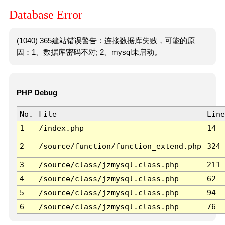
Database Error
(1040) 365建站错误警告：连接数据库失败，可能的原
因：1、数据库密码不对; 2、mysql未启动。
PHP Debug
No.
File
Line
1
/index.php
14
2
/source/function/function_extend.php
324
3
/source/class/jzmysql.class.php
211
4
/source/class/jzmysql.class.php
62
5
/source/class/jzmysql.class.php
94
6
/source/class/jzmysql.class.php
76