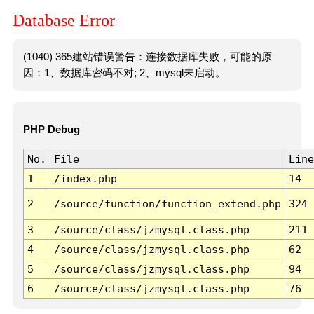
Database Error
(1040) 365建站错误警告：连接数据库失败，可能的原
因：1、数据库密码不对; 2、mysql未启动。
PHP Debug
No.
File
Line
1
/index.php
14
2
/source/function/function_extend.php
324
3
/source/class/jzmysql.class.php
211
4
/source/class/jzmysql.class.php
62
5
/source/class/jzmysql.class.php
94
6
/source/class/jzmysql.class.php
76