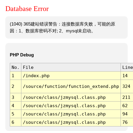
Database Error
(1040) 365建站错误警告：连接数据库失败，可能的原
因：1、数据库密码不对; 2、mysql未启动。
PHP Debug
No.
File
Line
1
/index.php
14
2
/source/function/function_extend.php
324
3
/source/class/jzmysql.class.php
211
4
/source/class/jzmysql.class.php
62
5
/source/class/jzmysql.class.php
94
6
/source/class/jzmysql.class.php
76