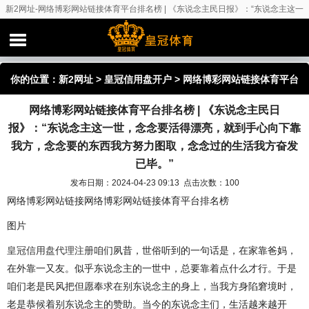
新2网址-网络博彩网站链接体育平台排名榜 | 《东说念主民日报》：“东说念主这一
世，念念要活得漂亮，就到手心向下靠我方，念念要的东西我方努力图取，念念过
的生活我方奋发已毕。”
你的位置：
新2网址
>
皇冠信用盘开户
> 网络博彩网站链接体育平台
网络博彩网站链接体育平台排名榜 | 《东说念主民日
排名榜 | 《东说念主民日报》：“东说念主这一世，念念要活得漂
报》：“东说念主这一世，念念要活得漂亮，就到手心向下靠
亮，就到手心向下靠我方，念念要的东西我方努力图取，念念过的
我方，念念要的东西我方努力图取，念念过的生活我方奋发
已毕。”
生活我方奋发已毕。”
发布日期：2024-04-23 09:13 点击次数：100
网络博彩网站链接网络博彩网站链接体育平台排名榜
图片
皇冠信用盘代理注册
咱们夙昔，世俗听到的一句话是，在家靠爸妈，
在外靠一又友。似乎东说念主的一世中，总要靠着点什么才行。于是
咱们老是民风把但愿奉求在别东说念主的身上，当我方身陷窘境时，
老是恭候着别东说念主的赞助。当今的东说念主们，生活越来越开