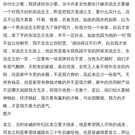
你付出少量，我讲述给你少量。当今许多女性都合计嫁东说念主要嫁
一个对我方好的东说念主，即是把我方宠成公主，要什么买什么，况
且不让我方累着、吓着、饿着，衣食无忧。如故的我亦然如斯，以为
嫁一个男东说念主即是为了保护我方，给我方找一个依靠，自后才发
现，牵了手的东说念主生路，并不一定好走。如故也因为他的一句“我
不会让你耐劳，我不念念让你职责。”感动得泣不行声。自后我才发
现，东说念主生路上，他反而是最令我焦躁不安的阿谁东说念主。东
说念主的一世，一定要有一张底牌持在手里，当焦头烂额时，咱们才
有底气翻牌。天然有的家庭，条目优渥，女性王人备不错作念全职内
助，但是家中卡里的余额，不是我方挣的，花起来总少一份底气。天
然有钱花，但是家里有挣钱才略的并不是我方啊，家中的共同财产说
不定哪天就跟我方无关，而我方依然一无整个。是以，咱们恒久要精
神独处，经济独处，我方要有赢利的才略，与全国聚拢。我方的才
略，才是我方最大的底气。
图片
袁立，当时徐威的年纪比袁立要大很多，他是希望两人尽快的成亲，
而袁立则是希望徐威能在三十年后嫁给他。但是徐威很爱袁立，所以