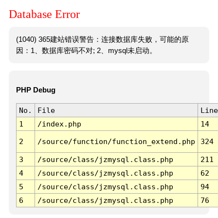
Database Error
(1040) 365建站错误警告：连接数据库失败，可能的原
因：1、数据库密码不对; 2、mysql未启动。
PHP Debug
No.
File
Line
1
/index.php
14
2
/source/function/function_extend.php
324
3
/source/class/jzmysql.class.php
211
4
/source/class/jzmysql.class.php
62
5
/source/class/jzmysql.class.php
94
6
/source/class/jzmysql.class.php
76