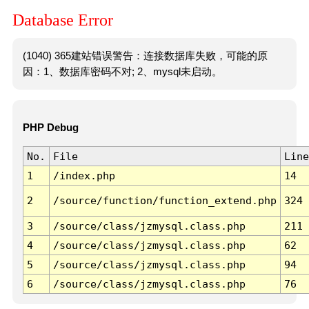
Database Error
(1040) 365建站错误警告：连接数据库失败，可能的原
因：1、数据库密码不对; 2、mysql未启动。
PHP Debug
No.
File
Line
1
/index.php
14
2
/source/function/function_extend.php
324
3
/source/class/jzmysql.class.php
211
4
/source/class/jzmysql.class.php
62
5
/source/class/jzmysql.class.php
94
6
/source/class/jzmysql.class.php
76