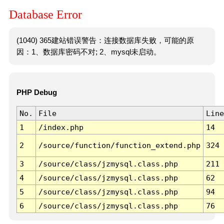
Database Error
(1040) 365建站错误警告：连接数据库失败，可能的原
因：1、数据库密码不对; 2、mysql未启动。
PHP Debug
No.
File
Line
1
/index.php
14
2
/source/function/function_extend.php
324
3
/source/class/jzmysql.class.php
211
4
/source/class/jzmysql.class.php
62
5
/source/class/jzmysql.class.php
94
6
/source/class/jzmysql.class.php
76