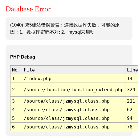
Database Error
(1040) 365建站错误警告：连接数据库失败，可能的原
因：1、数据库密码不对; 2、mysql未启动。
PHP Debug
No.
File
Line
1
/index.php
14
2
/source/function/function_extend.php
324
3
/source/class/jzmysql.class.php
211
4
/source/class/jzmysql.class.php
62
5
/source/class/jzmysql.class.php
94
6
/source/class/jzmysql.class.php
76