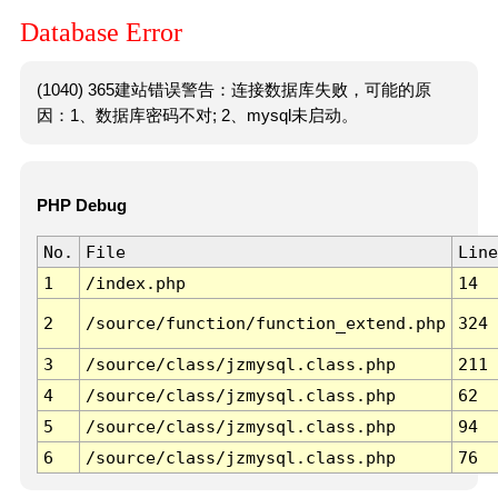
Database Error
(1040) 365建站错误警告：连接数据库失败，可能的原
因：1、数据库密码不对; 2、mysql未启动。
PHP Debug
No.
File
Line
1
/index.php
14
2
/source/function/function_extend.php
324
3
/source/class/jzmysql.class.php
211
4
/source/class/jzmysql.class.php
62
5
/source/class/jzmysql.class.php
94
6
/source/class/jzmysql.class.php
76