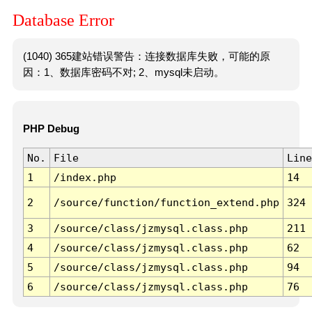
Database Error
(1040) 365建站错误警告：连接数据库失败，可能的原
因：1、数据库密码不对; 2、mysql未启动。
PHP Debug
No.
File
Line
1
/index.php
14
2
/source/function/function_extend.php
324
3
/source/class/jzmysql.class.php
211
4
/source/class/jzmysql.class.php
62
5
/source/class/jzmysql.class.php
94
6
/source/class/jzmysql.class.php
76