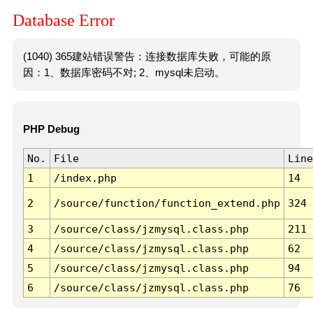
Database Error
(1040) 365建站错误警告：连接数据库失败，可能的原
因：1、数据库密码不对; 2、mysql未启动。
PHP Debug
No.
File
Line
1
/index.php
14
2
/source/function/function_extend.php
324
3
/source/class/jzmysql.class.php
211
4
/source/class/jzmysql.class.php
62
5
/source/class/jzmysql.class.php
94
6
/source/class/jzmysql.class.php
76