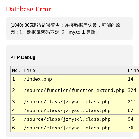
Database Error
(1040) 365建站错误警告：连接数据库失败，可能的原
因：1、数据库密码不对; 2、mysql未启动。
PHP Debug
No.
File
Line
1
/index.php
14
2
/source/function/function_extend.php
324
3
/source/class/jzmysql.class.php
211
4
/source/class/jzmysql.class.php
62
5
/source/class/jzmysql.class.php
94
6
/source/class/jzmysql.class.php
76