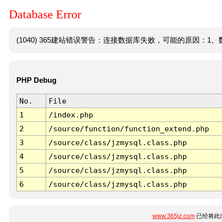
Database Error
(1040) 365建站错误警告：连接数据库失败，可能的原因：1、数
PHP Debug
No.
File
1
/index.php
2
/source/function/function_extend.php
3
/source/class/jzmysql.class.php
4
/source/class/jzmysql.class.php
5
/source/class/jzmysql.class.php
6
/source/class/jzmysql.class.php
www.365jz.com
已经将此