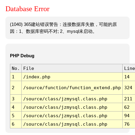
Database Error
(1040) 365建站错误警告：连接数据库失败，可能的原
因：1、数据库密码不对; 2、mysql未启动。
PHP Debug
No.
File
Line
1
/index.php
14
2
/source/function/function_extend.php
324
3
/source/class/jzmysql.class.php
211
4
/source/class/jzmysql.class.php
62
5
/source/class/jzmysql.class.php
94
6
/source/class/jzmysql.class.php
76