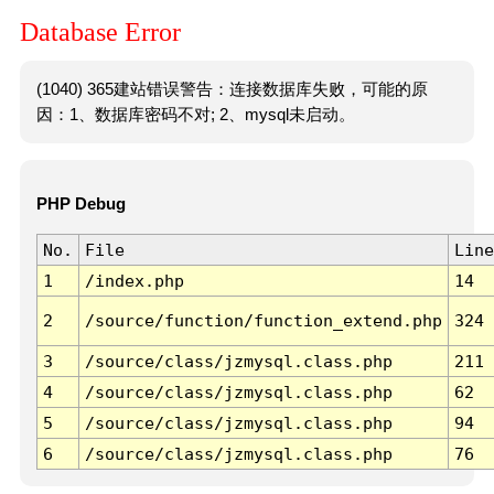
Database Error
(1040) 365建站错误警告：连接数据库失败，可能的原
因：1、数据库密码不对; 2、mysql未启动。
PHP Debug
No.
File
Line
1
/index.php
14
2
/source/function/function_extend.php
324
3
/source/class/jzmysql.class.php
211
4
/source/class/jzmysql.class.php
62
5
/source/class/jzmysql.class.php
94
6
/source/class/jzmysql.class.php
76