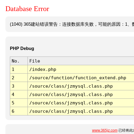
Database Error
(1040) 365建站错误警告：连接数据库失败，可能的原因：1、数
PHP Debug
No.
File
1
/index.php
2
/source/function/function_extend.php
3
/source/class/jzmysql.class.php
4
/source/class/jzmysql.class.php
5
/source/class/jzmysql.class.php
6
/source/class/jzmysql.class.php
www.365jz.com
已经将此