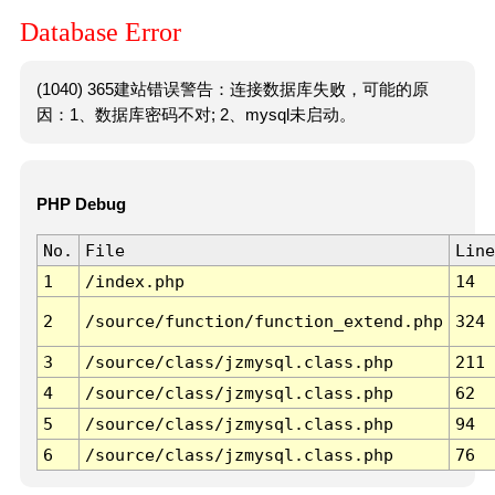
Database Error
(1040) 365建站错误警告：连接数据库失败，可能的原
因：1、数据库密码不对; 2、mysql未启动。
PHP Debug
No.
File
Line
1
/index.php
14
2
/source/function/function_extend.php
324
3
/source/class/jzmysql.class.php
211
4
/source/class/jzmysql.class.php
62
5
/source/class/jzmysql.class.php
94
6
/source/class/jzmysql.class.php
76