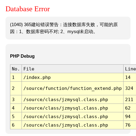
Database Error
(1040) 365建站错误警告：连接数据库失败，可能的原
因：1、数据库密码不对; 2、mysql未启动。
PHP Debug
No.
File
Line
1
/index.php
14
2
/source/function/function_extend.php
324
3
/source/class/jzmysql.class.php
211
4
/source/class/jzmysql.class.php
62
5
/source/class/jzmysql.class.php
94
6
/source/class/jzmysql.class.php
76