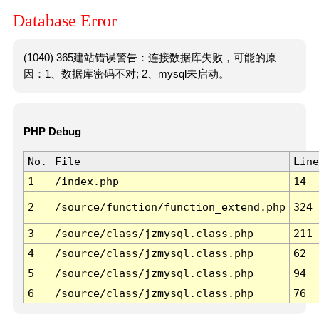
Database Error
(1040) 365建站错误警告：连接数据库失败，可能的原
因：1、数据库密码不对; 2、mysql未启动。
PHP Debug
No.
File
Line
1
/index.php
14
2
/source/function/function_extend.php
324
3
/source/class/jzmysql.class.php
211
4
/source/class/jzmysql.class.php
62
5
/source/class/jzmysql.class.php
94
6
/source/class/jzmysql.class.php
76