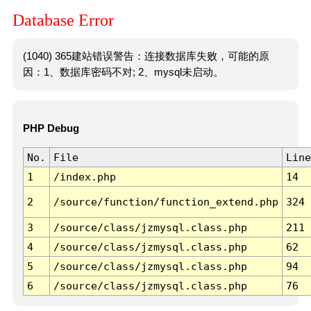
Database Error
(1040) 365建站错误警告：连接数据库失败，可能的原
因：1、数据库密码不对; 2、mysql未启动。
PHP Debug
No.
File
Line
1
/index.php
14
2
/source/function/function_extend.php
324
3
/source/class/jzmysql.class.php
211
4
/source/class/jzmysql.class.php
62
5
/source/class/jzmysql.class.php
94
6
/source/class/jzmysql.class.php
76