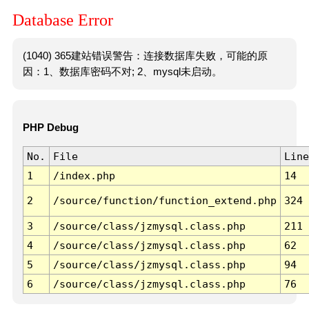
Database Error
(1040) 365建站错误警告：连接数据库失败，可能的原
因：1、数据库密码不对; 2、mysql未启动。
PHP Debug
No.
File
Line
1
/index.php
14
2
/source/function/function_extend.php
324
3
/source/class/jzmysql.class.php
211
4
/source/class/jzmysql.class.php
62
5
/source/class/jzmysql.class.php
94
6
/source/class/jzmysql.class.php
76