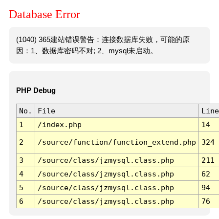
Database Error
(1040) 365建站错误警告：连接数据库失败，可能的原
因：1、数据库密码不对; 2、mysql未启动。
PHP Debug
No.
File
Line
1
/index.php
14
2
/source/function/function_extend.php
324
3
/source/class/jzmysql.class.php
211
4
/source/class/jzmysql.class.php
62
5
/source/class/jzmysql.class.php
94
6
/source/class/jzmysql.class.php
76