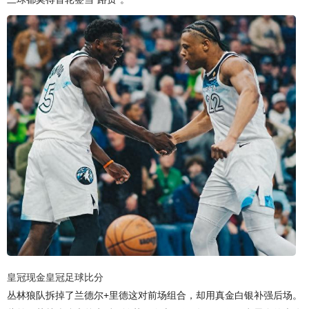
皇冠现金
皇冠足球比分
丛林狼队拆掉了兰德尔+里德这对前场组合，却用真金白银补强后场。