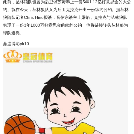
此前，丛林狼队也曾为后卫谈苏姆奉上一份5年1.12亿好意思金的大公
约。就在今天，丛林狼队又为后卫克拉克开出一份续约公约。据丛林
狼随队记者Chris Hine报谈，音信东谈主士露馅，克拉克与丛林狼队
实现了一份3年1000万好意思金的续约公约，他将链接转头丛林狼为
球队遵循。
鼎盛博彩pk10