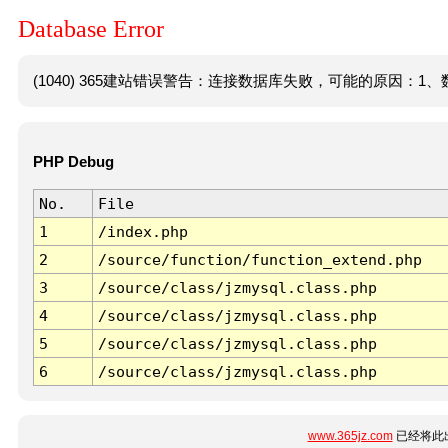
Database Error
(1040) 365建站错误警告：连接数据库失败，可能的原因：1、数
PHP Debug
No.
File
1
/index.php
2
/source/function/function_extend.php
3
/source/class/jzmysql.class.php
4
/source/class/jzmysql.class.php
5
/source/class/jzmysql.class.php
6
/source/class/jzmysql.class.php
www.365jz.com
已经将此