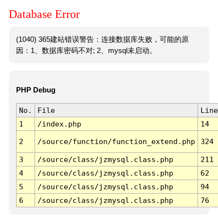
Database Error
(1040) 365建站错误警告：连接数据库失败，可能的原
因：1、数据库密码不对; 2、mysql未启动。
PHP Debug
No.
File
Line
1
/index.php
14
2
/source/function/function_extend.php
324
3
/source/class/jzmysql.class.php
211
4
/source/class/jzmysql.class.php
62
5
/source/class/jzmysql.class.php
94
6
/source/class/jzmysql.class.php
76